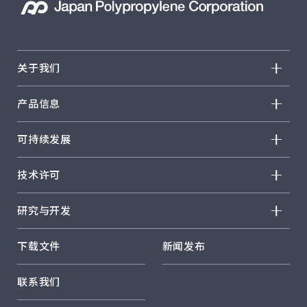
关于我们
概况
产品信息
高层管理人员的致辞
概况
公司介绍
可持续发展
NOVATEC™ PP
业务概况
概况
WINTEC™
业务地点
技术许可
高层管理人员的致辞
WAYMAX™
概况
可持续发展
FUNCSTER™
研究与开发
历史
解决方案
按用途分类
概况
产品
下载文件
新闻发布
质量保证
核心技术 茂金属催化剂
技术
核心技术 复合材料开发设计
联系我们
核心技术 CAE