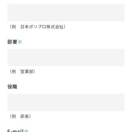
（例 日本ポリプロ株式会社）
部署
※
（例 営業部）
役職
（例 部長）
E-mail
※