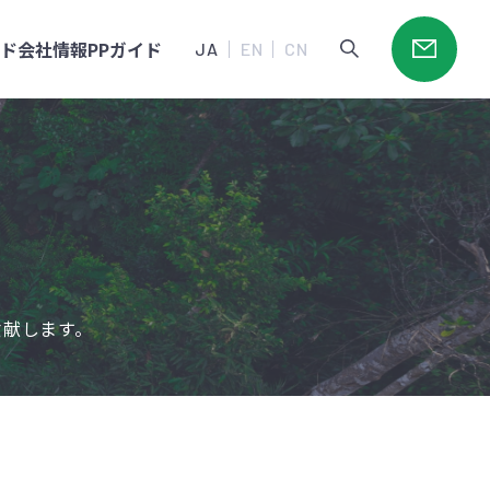
ード
会社情報
PPガイド
JA
EN
CN
貢献します。