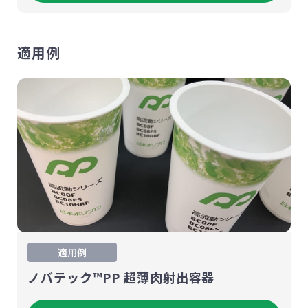
適用例
適用例
ノバテック™PP 超薄肉射出容器