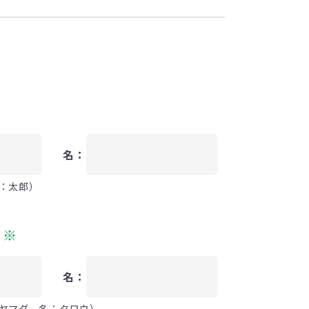
名：
：太郎）
）
※
名：
ヤマダ 名：タロウ）