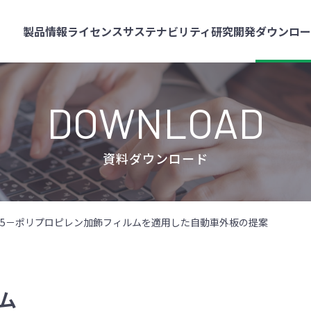
製品情報
ライセンス
サステナビリティ
研究開発
ダウンロ
DOWNLOAD
資料ダウンロード
25－ポリプロピレン加飾フィルムを適用した自動車外板の提案
ム