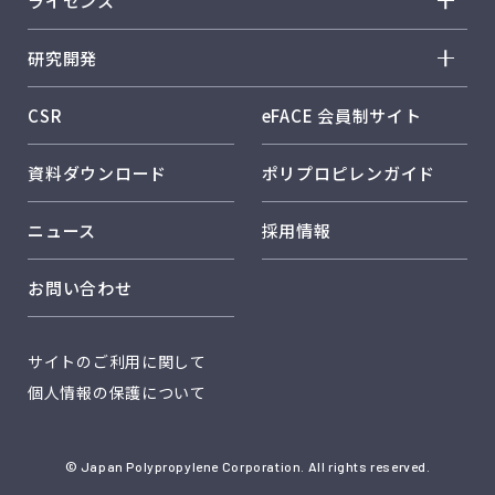
ライセンス
ウィンテック™
トップメッセージ
事業概要
ライセンス トップ
ウェイマックス™
研究開発
レスポンシブル・ケア
事業所紹介
歴史
ファンクスター™
研究開発 トップ
保安・安全
CSR
eFACE 会員制サイト
製品
ノバオルビス™
研究開発方針・戦略
パフォーマンスデータ
技術
資料ダウンロード
ポリプロピレンガイド
製品用途分野一覧
研究体制・研究所紹介
日本ポリプロのサステナビリティ
品質保証
コア技術 メタロセン触媒
ニュース
採用情報
日本ポリプロのソリューション
コア技術 複合材料設計技術
お問い合わせ
コア技術 CAE解析
社外発表
サイトのご利用に関して
個人情報の保護について
© Japan Polypropylene Corporation. All rights reserved.