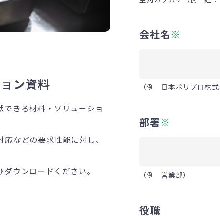
会社名
※
ション資料
（例 日本ポリプロ株式
献できる材料・ソリューショ
部署
※
対応などの要求性能に対し、
ひダウンロードください。
（例 営業部）
役職