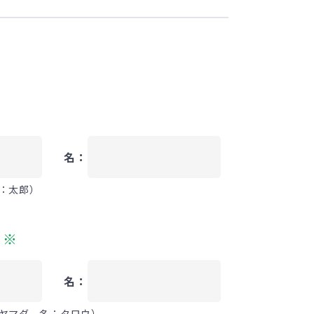
名：
：太郎）
）
※
名：
ヤマダ 名：タロウ）