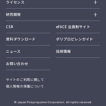
サステナビリティ トップ
会社概要
ライセンス
ウィンテック™
トップメッセージ
事業概要
ライセンス トップ
ウェイマックス™
研究開発
レスポンシブル・ケア
事業所紹介
歴史
ファンクスター™
研究開発 トップ
保安・安全
CSR
eFACE 会員制サイト
製品
ノバオルビス™
研究開発方針・戦略
パフォーマンスデータ
技術
資料ダウンロード
ポリプロピレンガイド
製品用途分野一覧
研究体制・研究所紹介
日本ポリプロのサステナビリティ
品質保証
コア技術 メタロセン触媒
ニュース
採用情報
日本ポリプロのソリューション
コア技術 複合材料設計技術
お問い合わせ
コア技術 CAE解析
社外発表
サイトのご利用に関して
個人情報の保護について
© Japan Polypropylene Corporation. All rights reserved.