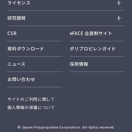
サステナビリティ トップ
会社概要
ライセンス
ウィンテック™
トップメッセージ
事業概要
ライセンス トップ
ウェイマックス™
研究開発
レスポンシブル・ケア
事業所紹介
歴史
ファンクスター™
研究開発 トップ
保安・安全
CSR
eFACE 会員制サイト
製品
ノバオルビス™
研究開発方針・戦略
パフォーマンスデータ
技術
資料ダウンロード
ポリプロピレンガイド
製品用途分野一覧
研究体制・研究所紹介
日本ポリプロのサステナビリティ
品質保証
コア技術 メタロセン触媒
ニュース
採用情報
日本ポリプロのソリューション
コア技術 複合材料設計技術
お問い合わせ
コア技術 CAE解析
社外発表
サイトのご利用に関して
個人情報の保護について
© Japan Polypropylene Corporation. All rights reserved.