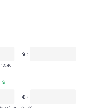
名：
：太郎）
）
※
名：
ヤマダ 名：タロウ）