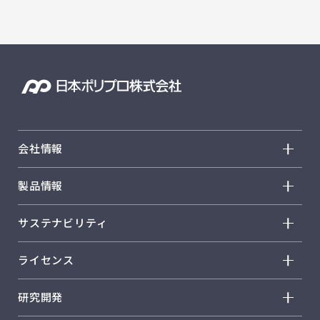
会社情報
会社情報 トップ
製品情報
トップメッセージ
製品情報 トップ
サステナビリティ
経営方針
ノバテック™ PP
サステナビリティ トップ
会社概要
ライセンス
ウィンテック™
トップメッセージ
事業概要
ライセンス トップ
ウェイマックス™
研究開発
レスポンシブル・ケア
事業所紹介
歴史
ファンクスター™