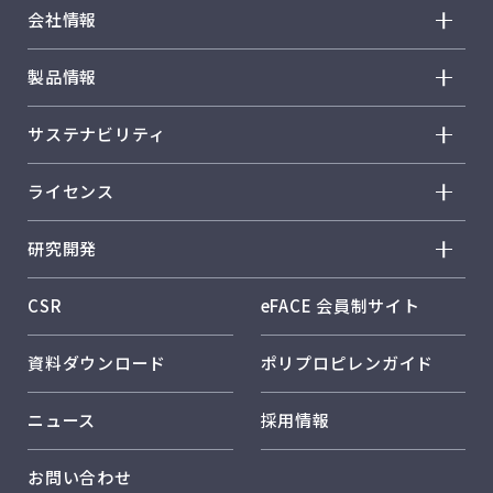
会社情報
会社情報 トップ
製品情報
トップメッセージ
製品情報 トップ
サステナビリティ
経営方針
ノバテック™ PP
サステナビリティ トップ
会社概要
ライセンス
ウィンテック™
トップメッセージ
事業概要
ライセンス トップ
ウェイマックス™
研究開発
レスポンシブル・ケア
事業所紹介
歴史
ファンクスター™
研究開発 トップ
保安・安全
CSR
eFACE 会員制サイト
製品
ノバオルビス™
研究開発方針・戦略
パフォーマンスデータ
技術
資料ダウンロード
ポリプロピレンガイド
製品用途分野一覧
研究体制・研究所紹介
日本ポリプロのサステナビリティ
品質保証
コア技術 メタロセン触媒
ニュース
採用情報
日本ポリプロのソリューション
コア技術 複合材料設計技術
お問い合わせ