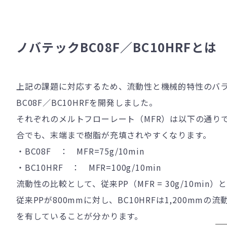
ノバテックBC08F／BC10HRFとは
上記の課題に対応するため、流動性と機械的特性のバ
BC08F
／
BC10HRF
を開発しました。
それぞれのメルトフローレート（
MFR
）は以下の通り
合でも、末端まで樹脂が充填されやすくなります。
・
BC08F
：
MFR=75g/10min
・
BC10HRF
：
MFR=100g/10min
流動性の比較として、従来
PP
（
MFR = 30g/10min
）と
従来
PP
が
800mm
に対し、
BC10HRF
は
1,200mm
の流
を有していることが分かります。