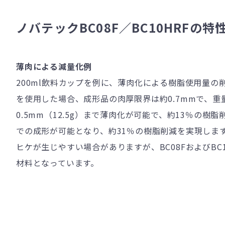
ノバテックBC08F／BC10HRFの特
薄肉による減量化例
200ml飲料カップを例に、薄肉化による樹脂使用量
を使用した場合、成形品の肉厚限界は約
0.7mm
で、重
0.5mm
（
12.5g
）まで薄肉化が可能で、約
13
％の樹脂
での成形が可能となり、約
31
％の樹脂削減を実現しま
ヒケが生じやすい場合がありますが、
BC08F
および
BC
材料となっています。