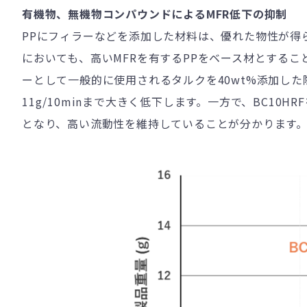
有機物、無機物コンパウンドによる
MFR
低下の抑制
PPにフィラーなどを添加した材料は、優れた物性が得
においても、高い
MFR
を有する
PP
をベース材とするこ
ーとして一般的に使用されるタルクを
40wt%
添加した
11g/10min
まで大きく低下します。一方で、
BC10HRF
となり、高い流動性を維持していることが分かります