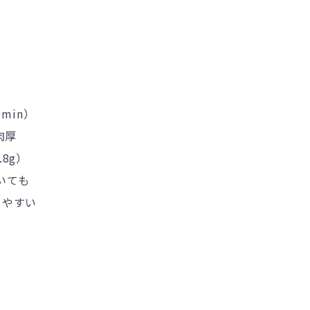
0min
）
肉厚
.8g
）
いても
しやすい