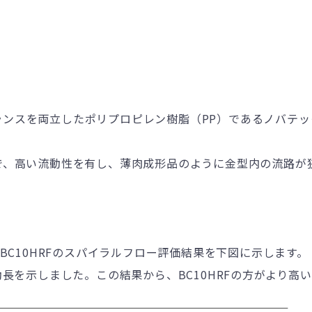
ランスを両立したポリプロピレン樹脂（
PP
）であるノバテッ
で、高い流動性を有し、薄肉成形品のように金型内の流路が
BC10HRF
のスパイラルフロー評価結果を下図に示します。
動長を示しました。この結果から、
BC10HRF
の方がより高