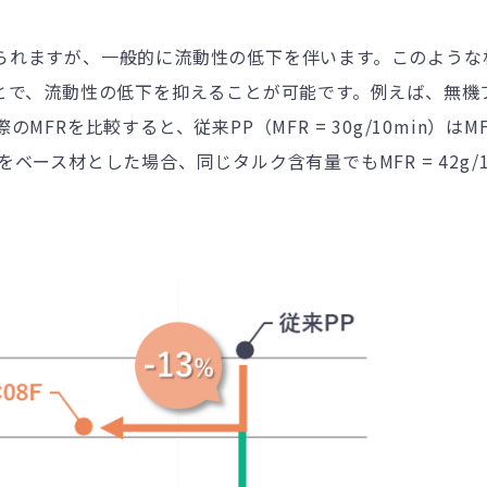
られますが、一般的に流動性の低下を伴います。このような
とで、流動性の低下を抑えることが可能です。
例えば、無機
際の
MFR
を比較すると、従来
PP
（
MFR = 30g/10min
）は
MF
をベース材とした場合、同じタルク含有量でも
MFR = 42g/
。