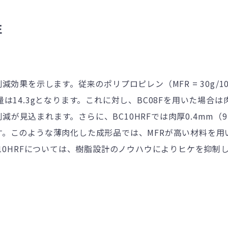
性
の削減効果を示します。従来のポリプロピレン（
MFR = 30g/1
量は
14.3g
となります。
これに対し、
BC08F
を用いた場合は
削減が見込まれます。さらに、
BC10HRF
では肉厚
0.4mm
（
9
す。
このような薄肉化した成形品では、
MFR
が高い材料を用
10HRF
については、樹脂設計のノウハウによりヒケを抑制